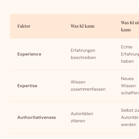
Was KI ni
Faktor
Was KI kann
kann
Echte
Erfahrungen
Experience
Erfahrun
beschreiben
haben
Neues
Wissen
Expertise
Wissen
zusammenfassen
schaffen
Selbst zu
Autoritäten
Authoritativeness
Autorität
zitieren
werden