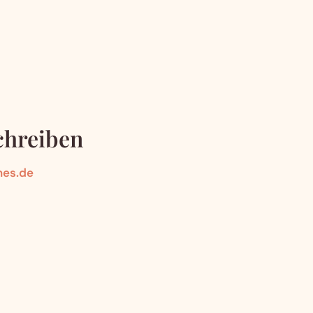
chreiben
nes.de